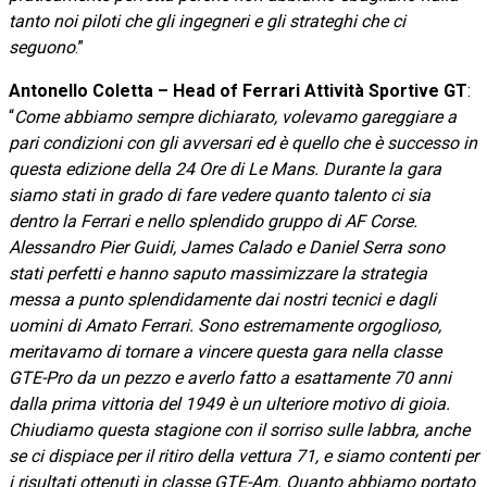
tanto noi piloti che gli ingegneri e gli strateghi che ci
seguono
.”
Antonello Coletta – Head of Ferrari Attività Sportive GT
:
“
Come abbiamo sempre dichiarato, volevamo gareggiare a
pari condizioni con gli avversari ed è quello che è successo in
questa edizione della 24 Ore di Le Mans. Durante la gara
siamo stati in grado di fare vedere quanto talento ci sia
dentro la Ferrari e nello splendido gruppo di AF Corse.
Alessandro Pier Guidi, James Calado e Daniel Serra sono
stati perfetti e hanno saputo massimizzare la strategia
messa a punto splendidamente dai nostri tecnici e dagli
uomini di Amato Ferrari. Sono estremamente orgoglioso,
meritavamo di tornare a vincere questa gara nella classe
GTE-Pro da un pezzo e averlo fatto a esattamente 70 anni
dalla prima vittoria del 1949 è un ulteriore motivo di gioia.
Chiudiamo questa stagione con il sorriso sulle labbra, anche
se ci dispiace per il ritiro della vettura 71, e siamo contenti per
i risultati ottenuti in classe GTE-Am. Quanto abbiamo portato