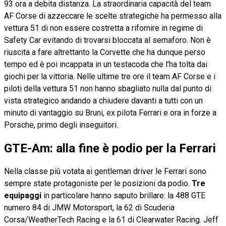
93 ora a debita distanza. La straordinaria capacità del team
AF Corse di azzeccare le scelte strategiche ha permesso alla
vettura 51 di non essere costretta a rifornire in regime di
Safety Car evitando di trovarsi bloccata al semaforo. Non è
riuscita a fare altrettanto la Corvette che ha dunque perso
tempo ed è poi incappata in un testacoda che l’ha tolta dai
giochi per la vittoria. Nelle ultime tre ore il team AF Corse e i
piloti della vettura 51 non hanno sbagliato nulla dal punto di
vista strategico andando a chiudere davanti a tutti con un
minuto di vantaggio su Bruni, ex pilota Ferrari e ora in forze a
Porsche, primo degli inseguitori.
GTE-Am: alla fine è podio per la Ferrari
Nella classe più votata ai gentleman driver le Ferrari sono
sempre state protagoniste per le posizioni da podio.
Tre
equipaggi
in particolare hanno saputo brillare: la 488 GTE
numero 84 di JMW Motorsport, la 62 di Scuderia
Corsa/WeatherTech Racing e la 61 di Clearwater Racing. Jeff