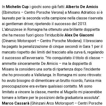
In
Michelin Cup
i giochi sono già fatti:
Alberto De Amicis
(Ebimotors – Centro Porsche Verona) a Misano Adriatico si è
laureato per la seconda volta campione nella classe riservata
ai gentleman driver, ripetendo il successo del 2013.
L’abruzzese in Romagna ha ottenuto una brillante doppietta
che ha messo fuori gioco l’irriducibile
Alex De Giacomi
(Dinamic Motorsport – Centro Porsche Modena). Il bresciano
ha pagato la penalizzazione di cinque secondi in Gara 1 per il
mancato rispetto dei limiti del tracciato alla curva 6, regalando
il successo all’avversario. “Ho conquistato il titolo di classe –
ammette sinceramente De Amicis – ma la doppietta di
Misano la considero una sorta di ripartenza dopo l’incidente
che ho provocato a Vallelunga. In Romagna mi sono ritrovato:
ho avuto bisogno di dimenticare un brutto ricordo, l’unica mia
preoccupazione era evitare qualsiasi contatto. Mi sono
limitato a vincere la classe, mentre al Mugello mi piacerebbe
tornare a lottare per le posizioni della graduatoria assoluta”.
Marco Cassarà
(Ghinzani Arco Motorsport – Centri Porsche