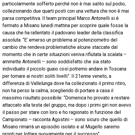
particolarmente sofferto perché non è mai salito sul podio,
collezionando due quarti posti con una vettura che non è mai
parsa competitiva. Il team principal Marco Antonelli si è
fermato a Misano lunedì mattina per scoprire quale fosse la
causa che ha rallentato il padovano leader della classifica
assoluta: “E’ emerso un problema al potenziometro del
cambio che rendeva problematiche alcune staccate dal
momento che in certe situazioni veniva rifiutata la scalata –
ammette Antonelli – sono soddisfatto che sia stato
individuato il piccolo guaio così potremo andare in Toscana
per tornare ai nostri soliti livelli”. Il 21enne veneto, a
differenza di Vallelunga dove ha collezionato il primo ritiro,
non ha perso la calma, scegliendo di portare a casa il
massimo risultato possibile: “Domenica ho provato a restare
attaccato alla testa del gruppo, ma dopo i primi giri non avevo
il passo per stare con loro e ho ragionato in funzione del
Campionato – racconta Agostini – sono sicuro che quello di
Misano rimarrà un episodio isolato e al Mugello saremo
pronti per lottare nuovamente per il successo”.