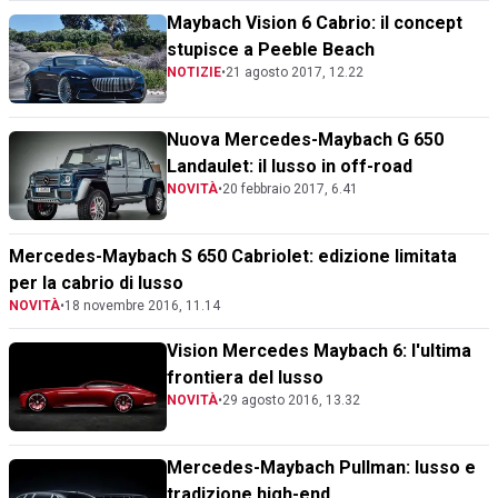
Maybach Vision 6 Cabrio: il concept
stupisce a Peeble Beach
NOTIZIE
•
21 agosto 2017, 12.22
Nuova Mercedes-Maybach G 650
Landaulet: il lusso in off-road
NOVITÀ
•
20 febbraio 2017, 6.41
Mercedes-Maybach S 650 Cabriolet: edizione limitata
per la cabrio di lusso
NOVITÀ
•
18 novembre 2016, 11.14
Vision Mercedes Maybach 6: l'ultima
frontiera del lusso
NOVITÀ
•
29 agosto 2016, 13.32
Mercedes-Maybach Pullman: lusso e
tradizione high-end