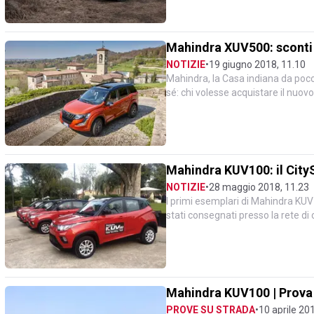
Mahindra XUV500: sconti p
NOTIZIE
•
19 giugno 2018, 11.10
Mahindra, la Casa indiana da poco 
sé: chi volesse acquistare il nuov
fronte di un...
Mahindra KUV100: il CitySU
NOTIZIE
•
28 maggio 2018, 11.23
I primi esemplari di Mahindra KUV
stati consegnati presso la rete d
sbarco ufficiale d...
Mahindra KUV100 | Prova 
PROVE SU STRADA
•
10 aprile 20