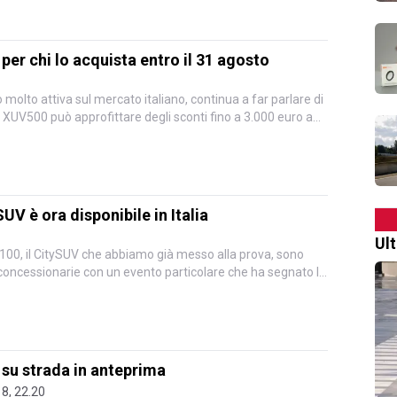
er chi lo acquista entro il 31 agosto
molto attiva sul mercato italiano, continua a far parlare di
o XUV500 può approfittare degli sconti fino a 3.000 euro a
V è ora disponibile in Italia
Ul
100, il CitySUV che abbiamo già messo alla prova, sono
i concessionarie con un evento particolare che ha segnato lo
su strada in anteprima
18, 22.20