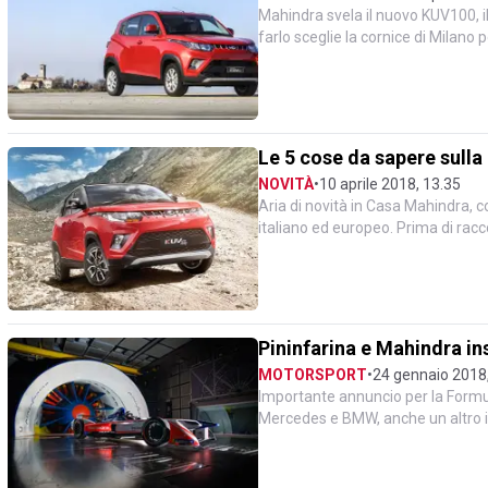
Mahindra svela il nuovo KUV100, i
farlo sceglie la cornice di Milano 
Mahindra, ch...
Le 5 cose da sapere sull
NOVITÀ
•
10 aprile 2018, 13.35
Aria di novità in Casa Mahindra, c
italiano ed europeo. Prima di racc
sulla Mahindr...
Pininfarina e Mahindra in
MOTORSPORT
•
24 gennaio 2018
Importante annuncio per la Formu
Mercedes e BMW, anche un altro im
dedicate alle monoposto...