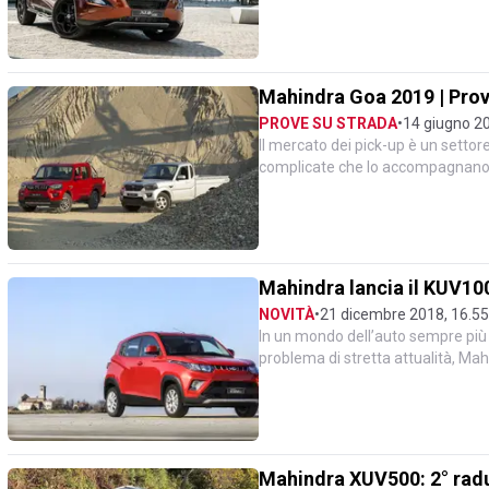
Mahindra Goa 2019 | Prov
PROVE SU STRADA
•
14 giugno 20
Il mercato dei pick-up è un settore 
complicate che lo accompagnano e
nella classe N1-au...
Mahindra lancia il KUV10
NOVITÀ
•
21 dicembre 2018, 16.55
In un mondo dell’auto sempre più 
problema di stretta attualità, Mah
introdurre una...
Mahindra XUV500: 2° radu