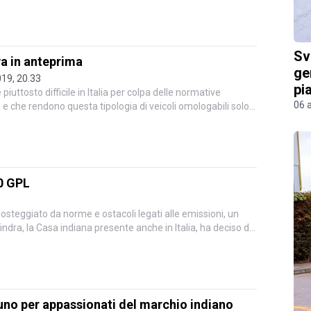
Sv
a in anteprima
ge
19, 20.33
pi
piuttosto difficile in Italia per colpa delle normative
06 
 che rendono questa tipologia di veicoli omologabili solo
0 GPL
osteggiato da norme e ostacoli legati alle emissioni, un
indra, la Casa indiana presente anche in Italia, ha deciso di
no per appassionati del marchio indiano