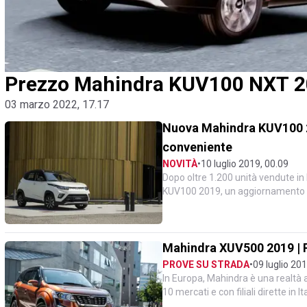
Prezzo Mahindra KUV100 NXT 202
03 marzo 2022, 17.17
Nuova Mahindra KUV100 20
conveniente
NOVITÀ
•
10 luglio 2019, 00.09
Dopo oltre 1.200 unità vendute in 
KUV100 2019, un aggiornamento ch
compatto della Casa in...
Mahindra XUV500 2019 | P
PROVE SU STRADA
•
09 luglio 20
In Europa, Mahindra è una realtà 
10 mercati e con filiali dirette in
effettivamen...