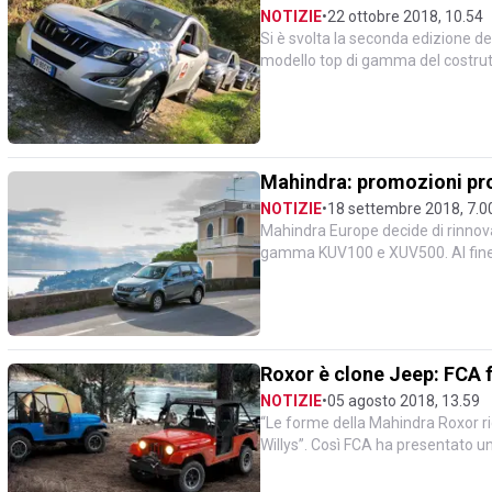
NOTIZIE
•
22 ottobre 2018, 10.54
Si è svolta la seconda edizione d
modello top di gamma del costrutt
stata la cornice escl...
Mahindra: promozioni pr
NOTIZIE
•
18 settembre 2018, 7.0
Mahindra Europe decide di rinnovar
gamma KUV100 e XUV500. Al fine di 
Europe segna...
Roxor è clone Jeep: FCA 
NOTIZIE
•
05 agosto 2018, 13.59
“Le forme della Mahindra Roxor ri
Willys”. Così FCA ha presentato u
Commission) per impedire...