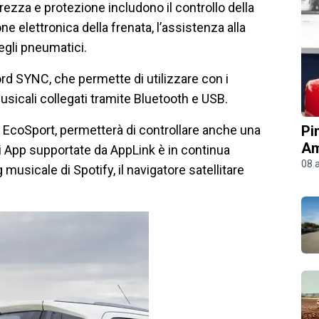
urezza e protezione includono il controllo della
one elettronica della frenata, l’assistenza alla
egli pneumatici.
ord SYNC, che permette di utilizzare con i
usicali collegati tramite Bluetooth e USB.
Pi
a EcoSport, permetterà di controllare anche una
Am
di App supportate da AppLink è in continua
08 
usicale di Spotify, il navigatore satellitare