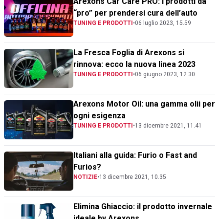
Arexons Car Care PRO: i prodotti da
“pro” per prendersi cura dell’auto
TUNING E PRODOTTI
•
06 luglio 2023, 15.59
La Fresca Foglia di Arexons si
rinnova: ecco la nuova linea 2023
TUNING E PRODOTTI
•
06 giugno 2023, 12.30
Arexons Motor Oil: una gamma olii per
ogni esigenza
TUNING E PRODOTTI
•
13 dicembre 2021, 11.41
Italiani alla guida: Furio o Fast and
Furios?
NOTIZIE
•
13 dicembre 2021, 10.35
Elimina Ghiaccio: il prodotto invernale
ideale by Arexons