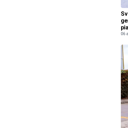
Sv
ge
pi
06 