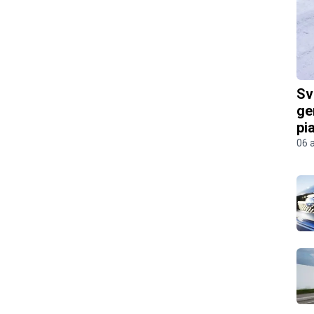
Sv
ge
pi
06 