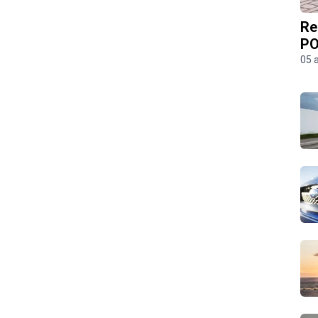
Re
PO
05 