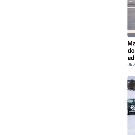
Ma
do
ed
06 