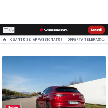
Accedi
QUANTO SEI APPASSIONATO?
OFFERTA TELEPASS
Notizie
Alfa Romeo Stelvio Quadrifoglio, in offerta
maxi sconto da 13.000 euro: è davvero un
affare?
07 agosto 2026, 10.05
07 agosto 2026, 10.05
Notizie