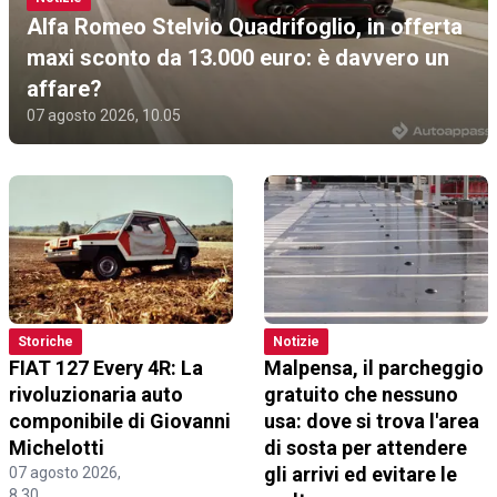
Alfa Romeo Stelvio Quadrifoglio, in offerta
maxi sconto da 13.000 euro: è davvero un
affare?
07 agosto 2026, 10.05
Storiche
Notizie
FIAT 127 Every 4R: La
Malpensa, il parcheggio
rivoluzionaria auto
gratuito che nessuno
componibile di Giovanni
usa: dove si trova l'area
Michelotti
di sosta per attendere
gli arrivi ed evitare le
07 agosto 2026,
07 agosto 2026,
8.30
8.30